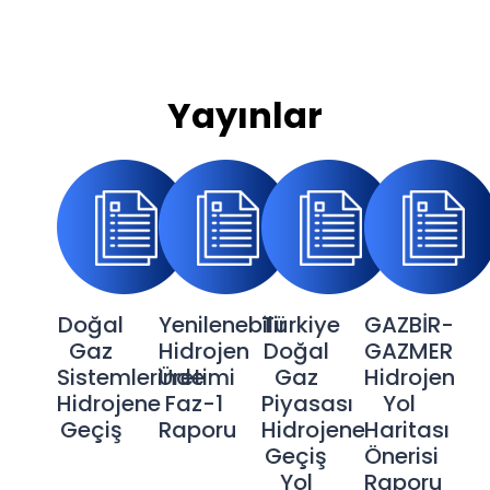
Yayınlar
Doğal
Yenilenebilir
Türkiye
GAZBİR-
Gaz
Hidrojen
Doğal
GAZMER
Sistemlerinde
Üretimi
Gaz
Hidrojen
Hidrojene
Faz-1
Piyasası
Yol
Geçiş
Raporu
Hidrojene
Haritası
Geçiş
Önerisi
Yol
Raporu