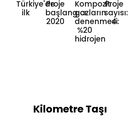
Türkiye'de
Proje
Kompozit
Proje
ilk
başlangıcı
gazların
sayısı:
2020
denenmesi:
4
%20
hidrojen
Kilometre Taşı