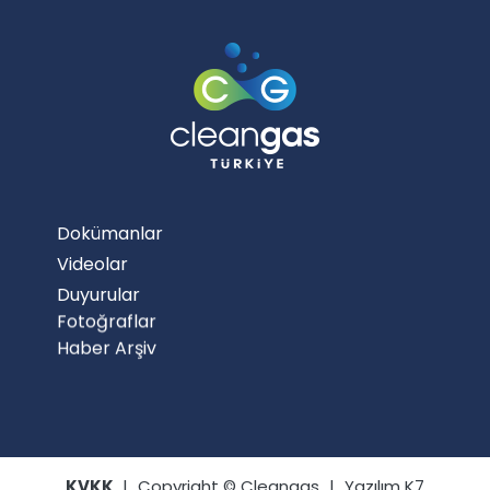
Dokümanlar
Videolar
Duyurular
Fotoğraflar
Haber Arşiv
Bize Ulaşın
KVKK
|
Copyright © Cleangas
|
Yazılım K7